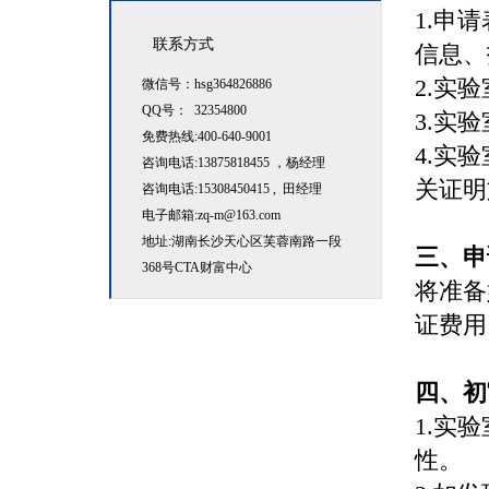
1.申
联系方式
信息、
2.实
微信号：hsg364826886
QQ号： 32354800
3.实
免费热线:400-640-9001
4.实
咨询电话:13875818455 ，杨经理
关证明
咨询电话:15308450415 , 田经理
电子邮箱:zq-m@163.com
地址:湖南长沙天心区芙蓉南路一段
三、申
368号CTA财富中心
将准备
证费用
四、初
1.实
性。