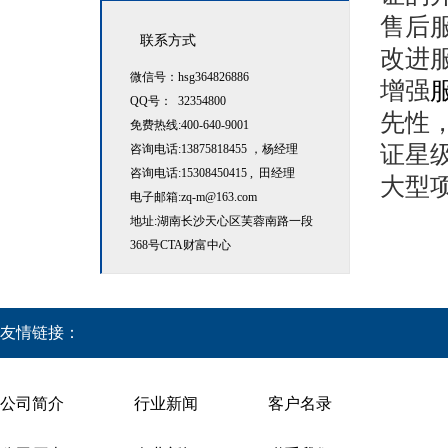
售后
联系方式
改进
微信号：hsg364826886
增强
QQ号： 32354800
先性
免费热线:400-640-9001
证星
咨询电话:13875818455 ，杨经理
咨询电话:15308450415 , 田经理
大型
电子邮箱:zq-m@163.com
地址:湖南长沙天心区芙蓉南路一段
368号CTA财富中心
友情链接：
公司简介
行业新闻
客户名录