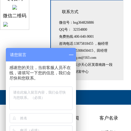
联系方式
微信二维码
微信号：hsg364826886
QQ号： 32354800
免费热线:400-640-9001
咨询电话:13875818455 ，杨经理
咨询电话:15308450415 , 田经理
请您留言
电子邮箱:zq-m@163.com
地址:湖南长沙天心区芙蓉南路一段
感谢您的关注，当前客服人员不在
368号CTA财富中心
线，请填写一下您的信息，我们会
尽快和您联系。
友情链接：
公司简介
行业新闻
客户名录